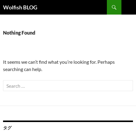
Skip
Search
Wolfish BLOG
to
content
Nothing Found
It seems we can’t find what you’re looking for. Perhaps
searching can help.
Search
for:
タグ