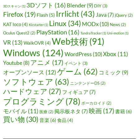
3Dソフト
(16)
Blender
(9)
DIY
(3)
3Dスキャン
(1)
Irrlicht
(43)
Firefox
(19)
Java
(7)
Flash
(5)
jQuery
(2)
Linux
(34)
MODx
(10)
KAT loco
(4)
News
(2)
Kicstarter
(1)
PlayStation
(16)
Oculus Quest2
(2)
TundraTracker
(1)
Uni-motion
(1)
Web技術
(91)
VR
(13)
WalkOVR
(4)
Windows
(124)
Xbox
(11)
WordPress
(10)
アニメ
(17)
Youtube
(8)
イベント
(3)
ゲーム
(62)
オープンソース
(12)
コミック
(9)
ソフトウェア
(63)
ニンテンドーDS
(2)
ハードウェア
(27)
フィギュア
(7)
プログラミング
(78)
ボーカロイド
(2)
映画
(17)
モバイル
(11)
掲示板ネタ
(7)
書籍
(6)
医療
(2)
買い物
(30)
音楽
(6)
食品
(4)