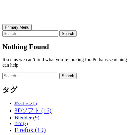
Skip
Wolfish BLOG
to
content
Search
Primary Menu
Search
for:
Nothing Found
It seems we can’t find what you’re looking for. Perhaps searching
can help.
Search
for:
タグ
3Dスキャン
(1)
3Dソフト
(16)
Blender
(9)
DIY
(3)
Firefox
(19)