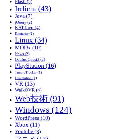
Flash
(5)
Irrlicht
(43)
Java
(7)
jQuery
(2)
KAT loco
(4)
Kicstarter
(1)
Linux
(34)
MODx
(10)
News
(2)
Oculus Quest2
(2)
PlayStation
(16)
TundraTracker
(1)
Uni-motion
(1)
VR
(13)
WalkOVR
(4)
Web技術
(91)
Windows
(124)
WordPress
(10)
Xbox
(11)
Youtube
(8)
アニメ
(17)