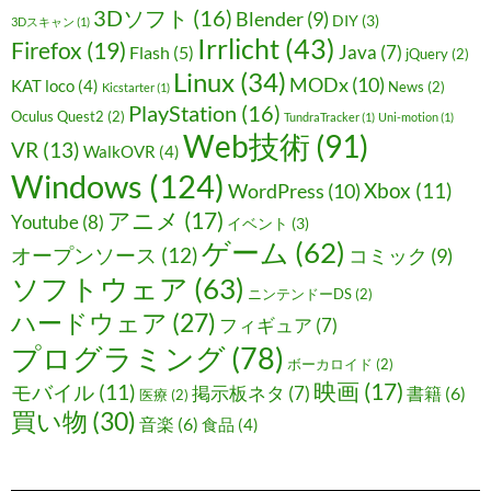
3Dソフト
(16)
Blender
(9)
DIY
(3)
3Dスキャン
(1)
Irrlicht
(43)
Firefox
(19)
Java
(7)
Flash
(5)
jQuery
(2)
Linux
(34)
MODx
(10)
KAT loco
(4)
News
(2)
Kicstarter
(1)
PlayStation
(16)
Oculus Quest2
(2)
TundraTracker
(1)
Uni-motion
(1)
Web技術
(91)
VR
(13)
WalkOVR
(4)
Windows
(124)
Xbox
(11)
WordPress
(10)
アニメ
(17)
Youtube
(8)
イベント
(3)
ゲーム
(62)
オープンソース
(12)
コミック
(9)
ソフトウェア
(63)
ニンテンドーDS
(2)
ハードウェア
(27)
フィギュア
(7)
プログラミング
(78)
ボーカロイド
(2)
映画
(17)
モバイル
(11)
掲示板ネタ
(7)
書籍
(6)
医療
(2)
買い物
(30)
音楽
(6)
食品
(4)