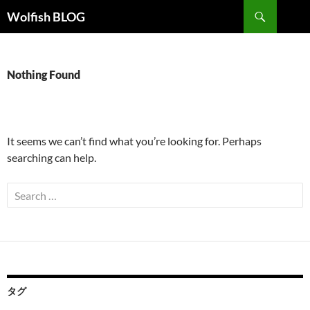
Skip
Search
Wolfish BLOG
to
content
Nothing Found
It seems we can’t find what you’re looking for. Perhaps
searching can help.
Search
for:
タグ