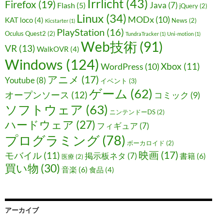
Irrlicht
(43)
Firefox
(19)
Java
(7)
Flash
(5)
jQuery
(2)
Linux
(34)
MODx
(10)
KAT loco
(4)
News
(2)
Kicstarter
(1)
PlayStation
(16)
Oculus Quest2
(2)
TundraTracker
(1)
Uni-motion
(1)
Web技術
(91)
VR
(13)
WalkOVR
(4)
Windows
(124)
Xbox
(11)
WordPress
(10)
アニメ
(17)
Youtube
(8)
イベント
(3)
ゲーム
(62)
オープンソース
(12)
コミック
(9)
ソフトウェア
(63)
ニンテンドーDS
(2)
ハードウェア
(27)
フィギュア
(7)
プログラミング
(78)
ボーカロイド
(2)
映画
(17)
モバイル
(11)
掲示板ネタ
(7)
書籍
(6)
医療
(2)
買い物
(30)
音楽
(6)
食品
(4)
アーカイブ