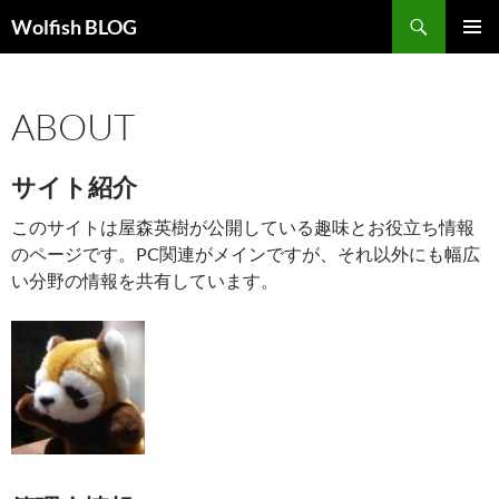
コ
検
Wolfish BLOG
ン
索
メインメ
テ
ニュー
ン
ABOUT
ツ
へ
ス
サイト紹介
キ
ッ
このサイトは屋森英樹が公開している趣味とお役立ち情報
プ
のページです。PC関連がメインですが、それ以外にも幅広
い分野の情報を共有しています。