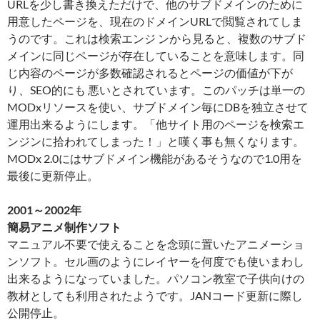
URLを少し書き換えただけで、他のサブドメインのために
用意したページを、現在のドメインURLで閲覧されてしま
うのです。これは検索エンジ ンから見ると、複数のサブド
メインに同じページが存在していることを意味します。同
じ内容のページが多数確認されるとページの価値が下が
り、SEO的にも 悪いとされています。このパッチは単一の
MODxリソースを使い、サブドメイン毎にDBを独立させて
運用出来るようにします。「他サイト用のページを検索エ
ンジンに拾われてしまった！」と嘆く事も無くなります。
MODx 2.0にはサブドメイン機能があるそうなので1.0用を
最後に更新停止。
2001～2002年
簡易アニメ制作ソフト
マニュアル不要で使えることを念頭に置いたアニメーショ
ンソフト。セル画のようにレイヤーを何度でも使いまわし
出来るようになっていました。パソコン教室で子供向けの
教材としても利用されたようです。JANコード更新に際し
公開停止。