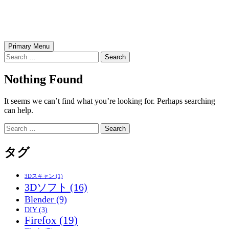
Skip
Wolfish BLOG
to
content
Search
Primary Menu
Search
for:
Nothing Found
It seems we can’t find what you’re looking for. Perhaps searching
can help.
Search
for:
タグ
3Dスキャン
(1)
3Dソフト
(16)
Blender
(9)
DIY
(3)
Firefox
(19)