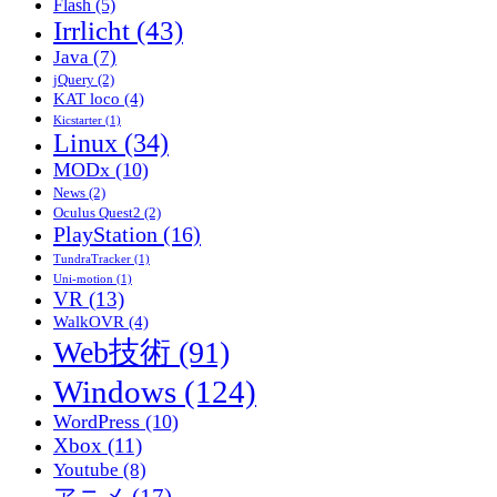
Flash
(5)
Irrlicht
(43)
Java
(7)
jQuery
(2)
KAT loco
(4)
Kicstarter
(1)
Linux
(34)
MODx
(10)
News
(2)
Oculus Quest2
(2)
PlayStation
(16)
TundraTracker
(1)
Uni-motion
(1)
VR
(13)
WalkOVR
(4)
Web技術
(91)
Windows
(124)
WordPress
(10)
Xbox
(11)
Youtube
(8)
アニメ
(17)