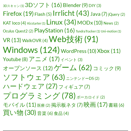
3Dソフト
(16)
Blender
(9)
DIY
(3)
3Dスキャン
(1)
Irrlicht
(43)
Firefox
(19)
Java
(7)
Flash
(5)
jQuery
(2)
Linux
(34)
MODx
(10)
KAT loco
(4)
News
(2)
Kicstarter
(1)
PlayStation
(16)
Oculus Quest2
(2)
TundraTracker
(1)
Uni-motion
(1)
Web技術
(91)
VR
(13)
WalkOVR
(4)
Windows
(124)
Xbox
(11)
WordPress
(10)
アニメ
(17)
Youtube
(8)
イベント
(3)
ゲーム
(62)
オープンソース
(12)
コミック
(9)
ソフトウェア
(63)
ニンテンドーDS
(2)
ハードウェア
(27)
フィギュア
(7)
プログラミング
(78)
ボーカロイド
(2)
映画
(17)
モバイル
(11)
掲示板ネタ
(7)
書籍
(6)
医療
(2)
買い物
(30)
音楽
(6)
食品
(4)