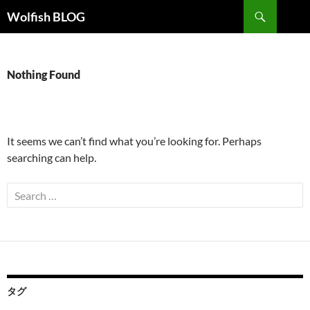
Skip
Search
Wolfish BLOG
to
content
Nothing Found
It seems we can’t find what you’re looking for. Perhaps
searching can help.
Search
for:
タグ