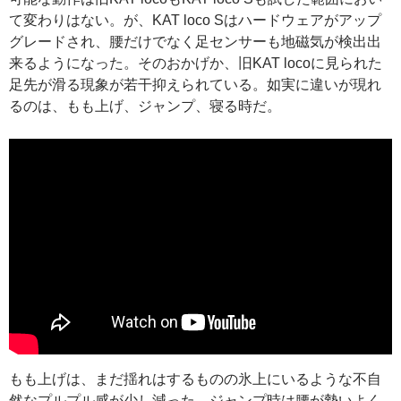
て変わりはない。が、KAT loco Sはハードウェアがアップ
グレードされ、腰だけでなく足センサーも地磁気が検出出
来るようになった。そのおかげか、旧KAT locoに見られた
足先が滑る現象が若干抑えられている。如実に違いが現れ
るのは、もも上げ、ジャンプ、寝る時だ。
もも上げは、まだ揺れはするものの氷上にいるような不自
然なプルプル感が少し減った。ジャンプ時は腰が勢いよく