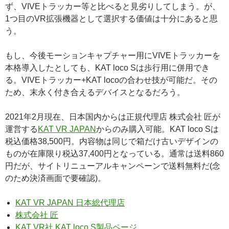
ず、VIVEトラッカー等と比べると見劣りしてしまう。が、
1つ目のVR拡張機器として選択する価値は十分にあると思
う。
もし、今後モーションキャプチャー用にVIVEトラッカーを
本格導入したとしても、KAT loco Sは歩行用に併用でき
る。VIVEトラッカー+KAT locoの合わせ技が可能だ。その
ため、末永く付き合えるデバイスとなるだろう。
2021年2月現在、日本国内からは正規代理店 株式会社 匠が
運営する
KAT VR JAPAN
からのみ購入可能。KAT loco Sは
税込価格38,500円。内容物は同じで箱だけ古いデザインの
ものが在庫限り税込37,400円となっている。通常は送料860
円だが、サイトリニューアルキャンペーンで送料無料だ(念
のため決済画面で要確認)。
KAT VR JAPAN 日本総代理店
株式会社 匠
KAT VR社 KAT loco S製品ページ