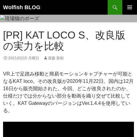
コ
検
Wolfish BLOG
ン
索
メインメ
テ
ニュー
ン
[PR] KAT LOCO S、改良版
ツ
へ
の実力を比較
ス
キ
2021/02/15 月曜日
屋森 英樹
ッ
プ
VR上で足踏み移動と簡易モーションキャプチャーが可能と
なるKAT loco。その改良版が2020年11月22日、国内は12月
16日から販売開始された。今回、どこが改良されたのか、
仕様だけでは分からない部分を動画を織り交ぜて比較して
いく。KAT GatewayのバージョンはVer.1.4.4を使用してい
る。