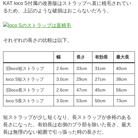
KAT loco S付属の改善版はストラップへ直に植毛されてい
るため、上記のような破損はおこらないだろう。
それぞれの長さの比較は以下。
幅
長さ
有効長
最大長
旧loco短ストラップ
2.6cm
33cm
31cm
40cm
loco S短ストラップ
3.0cm
29cm
27cm
38cm
旧loco長ストラップ
2.6cm
47cm
45cm
56cm
loco S長ストラップ
3.0cm
53cm
50cm
73cm
短ストラップが少し短くなり、長ストラップが余裕のある
長さになった。有効長は右側のプラ部を除いた長さ、最大
長は無理のない範囲で引っ張った時の長さだ。