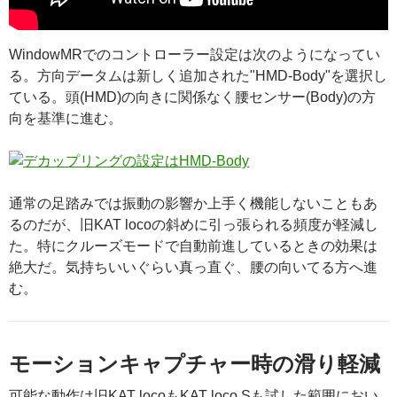
WindowMRでのコントローラー設定は次のようになってい
る。方向データムは新しく追加された"HMD-Body"を選択し
ている。頭(HMD)の向きに関係なく腰センサー(Body)の方
向を基準に進む。
通常の足踏みでは振動の影響か上手く機能しないこともあ
るのだが、旧KAT locoの斜めに引っ張られる頻度が軽減し
た。特にクルーズモードで自動前進しているときの効果は
絶大だ。気持ちいいぐらい真っ直ぐ、腰の向いてる方へ進
む。
モーションキャプチャー時の滑り軽減
可能な動作は旧KAT locoもKAT loco Sも試した範囲におい