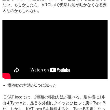
ない。もしかしたら、VRChatで突然片足が動かなくなる要
因なのかもしれない。
横移動の方法が1つに減った
旧KAT locoでは、2種類の移動方法が選べる。足を横に1歩
出すType Aと、足首を外側にクイッとひねって戻すType B
だ。しかし、KAT loco Sを接続すると、Type-B固定になっ