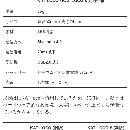
KAT LOCO / KAT LOCO S 共通仕様
重量
35g
サイズ
直径50mm x 高さ24mm
素材
ABS樹脂
通信方式
Bluetooth 4.2
通信遅延
20ms以下
受信機
USB2.0以上
バッテリー
リチウムイオン蓄電池 370mAh
充電
1時間(5V = 0.5A)
形状は旧KAT locoを流用しているため、ほぼ同じ。以下は
ハードウェア的な変更点。太字はスペック上どちらが優れ
ているかを示している。
KAT LOCO (旧版)
KAT LOCO S (新版)