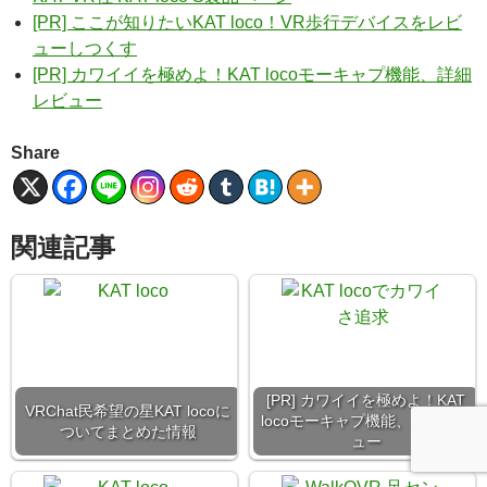
[PR] ここが知りたいKAT loco！VR歩行デバイスをレビ
ューしつくす
[PR] カワイイを極めよ！KAT locoモーキャプ機能、詳細
レビュー
Share
関連記事
[PR] カワイイを極めよ！KAT
VRChat民希望の星KAT locoに
locoモーキャプ機能、詳細レビ
ついてまとめた情報
ュー