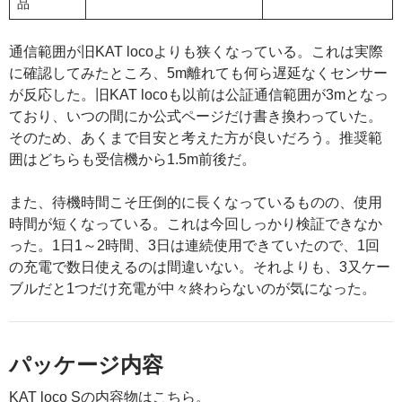
品
通信範囲が旧KAT locoよりも狭くなっている。これは実際
に確認してみたところ、5m離れても何ら遅延なくセンサー
が反応した。旧KAT locoも以前は公証通信範囲が3mとなっ
ており、いつの間にか公式ページだけ書き換わっていた。
そのため、あくまで目安と考えた方が良いだろう。推奨範
囲はどちらも受信機から1.5m前後だ。
また、待機時間こそ圧倒的に長くなっているものの、使用
時間が短くなっている。これは今回しっかり検証できなか
った。1日1～2時間、3日は連続使用できていたので、1回
の充電で数日使えるのは間違いない。それよりも、3又ケー
ブルだと1つだけ充電が中々終わらないのが気になった。
パッケージ内容
KAT loco Sの内容物はこちら。