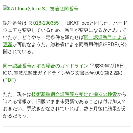
認証番号は"R
018-190355
"。旧KAT locoと同じだ。ハード
ウェアを変更しているため、番号が変更になるかと思って
いたが、どうやら一定条件を満たせば
同一認証番号による
更新
が可能なようだ。総務省による同番用件詳細PDFが公
開されている。
同一認証番号とする場合のガイドライン
平成30年2月6日
ICCJ電波法関連ガイドラインWG 文書番号:001(第2.2版)
(
PDF
)
ただ、現在は
技術基準適合証明等を受けた機器の検索
から
辿れる情報が、旧版のまま未更新であることは付け加えて
おきたい。手続きがなされていれば、数ヶ月後に結果が分
かるだろう。