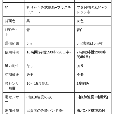
箱
折りたたみ式紙箱+プラスチ
フタ付補強紙箱+ウ
ックトレー
レタン材
背面色
黒
灰色
LEDライ
青
青白
ト
通信範囲
5m
3m(実際は5m可)
使用時間
10時間
(待機150時間/6日半)
7時間(
待機1200時
間/50日
)
磁力耐性
なし
あり
初期補正
必要
不要
腰センサ
10～15度刻み
2度刻み
ー精度
足センサ
3軸(加速度のみ)
6軸(加速度+地磁気)
ー
追加付属
出資者のみ膝バンド添付
膝バンド標準添付