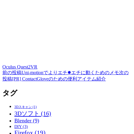
Oculus Quest2
VR
前の投稿
Uni-motionでよりエチ✹エチに動くためのメモ
次の
投
投稿
[PR] ContactGloveのための便利アイテム紹介
稿
タグ
ナ
ビ
3Dスキャン
(1)
ゲ
3Dソフト
(16)
Blender
(9)
ー
DIY
(3)
シ
Firefox
(19)