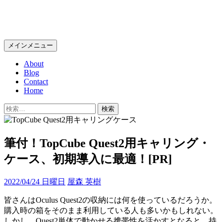
コ
Wolfish BLOG
ン
テ
検
メインメニュー
ン
索
ツ
About
へ
Blog
ス
Contact
キ
Home
ッ
検
プ
索:
筆付！TopCube Quest2用キャリング・
ケース、初期導入に最適！[PR]
2022/04/24 日曜日
屋森 英樹
皆さんはOculus Quest2の収納には何を使っているだろうか。
購入時の箱をそのまま利用している人も多いかもしれない。
しかし、Quest2単体で動かせる携帯性を活かすとなると、持