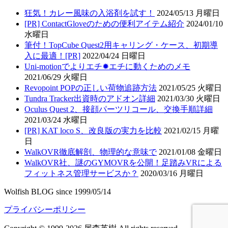
狂気！カレー風味の入浴剤を試す！
2024/05/13 月曜日
[PR] ContactGloveのための便利アイテム紹介
2024/01/10
水曜日
筆付！TopCube Quest2用キャリング・ケース、初期導
入に最適！[PR]
2022/04/24 日曜日
Uni-motionでよりエチ✹エチに動くためのメモ
2021/06/29 火曜日
Revopoint POPの正しい荷物追跡方法
2021/05/25 火曜日
Tundra Tracker出資時のアドオン詳細
2021/03/30 火曜日
Oculus Quest 2、接顔パーツリコール、交換手順詳細
2021/03/24 水曜日
[PR] KAT loco S、改良版の実力を比較
2021/02/15 月曜
日
WalkOVR徹底解剖、物理的な意味で
2021/01/08 金曜日
WalkOVR社、謎のGYMOVRを公開！足踏みVRによる
フィットネス管理サービスか？
2020/03/16 月曜日
Wolfish BLOG since 1999/05/14
プライバシーポリシー