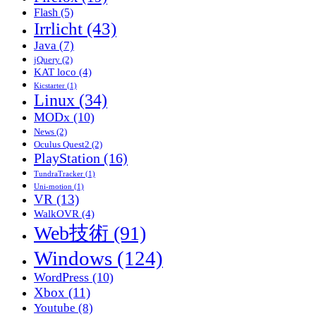
Flash
(5)
ョ
Irrlicht
(43)
ン
Java
(7)
jQuery
(2)
KAT loco
(4)
Kicstarter
(1)
Linux
(34)
MODx
(10)
News
(2)
Oculus Quest2
(2)
PlayStation
(16)
TundraTracker
(1)
Uni-motion
(1)
VR
(13)
WalkOVR
(4)
Web技術
(91)
Windows
(124)
WordPress
(10)
Xbox
(11)
Youtube
(8)