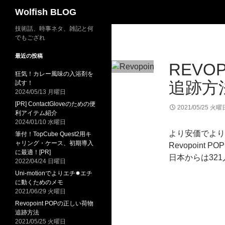
検
Wolfish BLOG
索
コ
技術話、時事ネタ、雑記と何
でもござれ
ン
テ
最近の投稿
REVO
ン
狂気！カレー風味の入浴剤を
ツ
追跡方
試す！
へ
2024/05/13 月曜日
ス
[PR] ContactGloveのための便
2021/05/25 火曜
キ
利アイテム紹介
2024/01/10 水曜日
ッ
より安価でより
筆付！TopCube Quest2用キ
プ
ャリング・ケース、初期導入
Revopoint 
に最適！[PR]
日本からは32
2022/04/24 日曜日
Uni-motionでよりエチ✹エチ
に動くためのメモ
2021/06/29 火曜日
Revopoint POPの正しい荷物
追跡方法
2021/05/25 火曜日