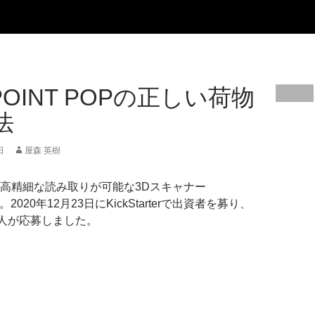
POINT POPの正しい荷物
法
日
屋森 英樹
高精細な読み取りが可能な3Dスキャナー
POP。2020年12月23日にKickStarterで出資者を募り、
1人が応募しました。