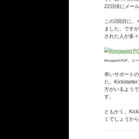
22日頃にメー
この2回目に、
ました。ですが
された人が多々
Revopoint PO
幸いサポートの
た。Kicksta
方がいるようで
す。
ともかく、Kick
くでしょうから