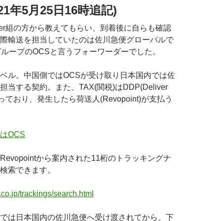
21年5月25日16時追記)
tarter組の方から教えてもらい、到着後に自らも確認
際輸送を担当していたのは佐川急便グローバルで
グループのOCSと言うフォーワーダーでした。
ベル。中国側ではOCSが受け取り日本国内では佐
当する契約。また、TAX(関税)はDDP(Deliver
)となっており、発生したら荷送人(Revopoint)が支払う
evopointから案内された11桁のトラッキングナ
検索できます。
.co.jp/trackings/search.html
では日本国内の佐川急便へ受け渡されてから、下