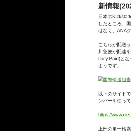
新情報(20
日本のKicks
したところ、国
はなく、ANA
こちらが配送ラ
川急便が配達を担
Duty Paid
ようです。
以下のサイトでR
ンバーを使って
https://www.ocs
上部の単一検索