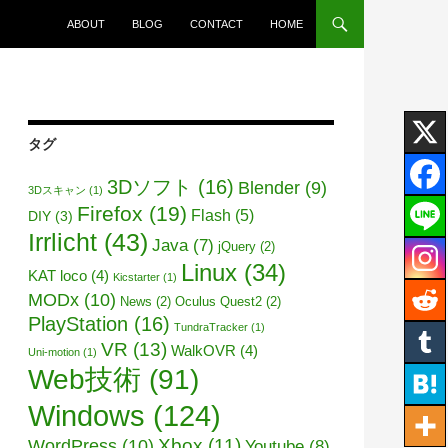
ABOUT
BLOG
CONTACT
HOME
タグ
3Dソフト
(16)
Blender
(9)
3Dスキャン
(1)
Firefox
(19)
Flash
(5)
DIY
(3)
Irrlicht
(43)
Java
(7)
jQuery
(2)
Linux
(34)
KAT loco
(4)
Kicstarter
(1)
MODx
(10)
News
(2)
Oculus Quest2
(2)
PlayStation
(16)
TundraTracker
(1)
VR
(13)
WalkOVR
(4)
Uni-motion
(1)
Web技術
(91)
Windows
(124)
WordPress
(10)
Xbox
(11)
Youtube
(8)