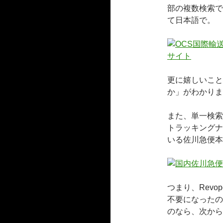
部の複数検索で
て日本語で。
更に嬉しいこと
か」がわかりま
また、単一検索
トラッキングナ
いる佐川急便本
つまり、Revo
不要になったの
のなら、次から