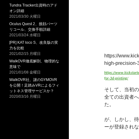
Tundra Tracker出資時のアド
オン詳細
2021/03/30 火曜日
Oculus Quest 2、接顔パーツ
リコール、交換手順詳細
2021/03/24 水曜日
[PR] KAT loco S、改良版の実
力を比較
2021/02/15 月曜日
https://www.kic
WalkOVR徹底解剖、物理的な
high-precision-3
意味で
2021/01/08 金曜日
https://www.kickstart
for-3d-printing/
WalkOVR社、謎のGYMOVR
を公開！足踏みVRによるフィ
そして、当初の
ットネス管理サービスか？
2020/03/16 月曜日
全ての出資者へ
た。
が、しかし、待
ーが登録されな