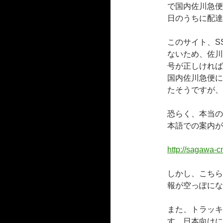
で国内佐川急便
日のうちに配達
このサイト、S
ないため、佐川
号が正しければ
国内佐川急便に
たそうですが、
恐らく、本当の
本語での案内が
http://sagawa-c
しかし、こちら
報が空っぽにな
また、トラッキ
す。日本向けには