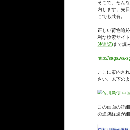
そこで、そんな
内します。先日
こでも共有。
正しい荷物追跡
利な検索サイト
時追記)
まで読
http://sagawa-s
ここに案内され
さい。以下のよ
この画面の詳細
の追跡経過が細