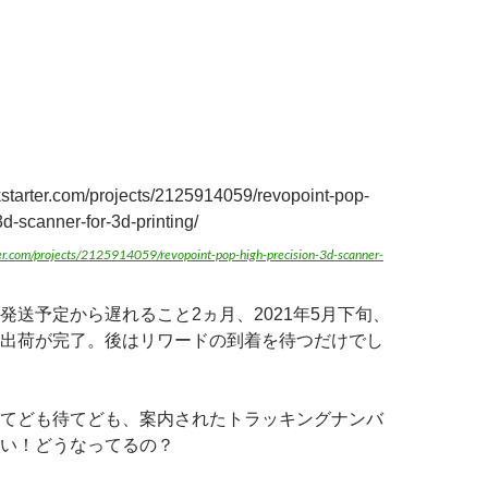
kstarter.com/projects/2125914059/revopoint-pop-
d-scanner-for-3d-printing/
er.com/projects/2125914059/revopoint-pop-high-precision-3d-scanner-
発送予定から遅れること2ヵ月、2021年5月下旬、
出荷が完了。後はリワードの到着を待つだけでし
てども待てども、案内されたトラッキングナンバ
い！どうなってるの？