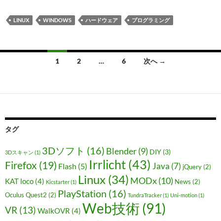
LINUX
WINDOWS
ハードウェア
プログラミング
投
1
2
…
6
次へ →
稿
ナ
ビ
ゲ
タグ
ー
3Dソフト
(16)
Blender
(9)
DIY
(3)
3Dスキャン
(1)
シ
Irrlicht
(43)
Firefox
(19)
Java
(7)
Flash
(5)
jQuery
(2)
Linux
(34)
ョ
MODx
(10)
KAT loco
(4)
News
(2)
Kicstarter
(1)
PlayStation
(16)
ン
Oculus Quest2
(2)
TundraTracker
(1)
Uni-motion
(1)
Web技術
(91)
VR
(13)
WalkOVR
(4)