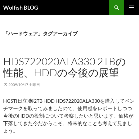
コ
検
Wolfish BLOG
ン
索
メインメ
テ
ニュー
ン
ツ
「ハードウェア」タグアーカイブ
へ
ス
キ
HDS722020ALA330 2TBの
ッ
性能、HDDの今後の展望
プ
2009/10/17 土曜日
HGST(日立)製2TB HDD HDS722020ALA330を購入してベン
チマークを取ってみましたので、使用感をレポートしつつ
今後のHDDの役割について考察したいと思います。価格が
下落してきた今だからこそ、将来的なことも考えて見まし
ょう。