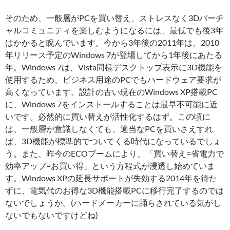
そのため、一般層がPCを買い替え、ストレスなく3Dバーチ
ャルコミュニティを楽しむようになるには、最低でも後3年
はかかると睨んでいます。今から3年後の2011年は、2010
年リリース予定のWindows 7が登場してから1年後にあたる
年。Windows 7は、Vista同様デスクトップ表示に3D機能を
使用するため、ビジネス用途のPCでもハードウェア要求が
高くなっています。設計の古い現在のWindows XP搭載PC
に、Windows 7をインストールすることは最早不可能に近
いです。必然的に買い替えが活性化するはず。この頃に
は、一般層が意識しなくても、適当なPCを買いさえすれ
ば、3D機能が標準的でついてくる時代になっているでしょ
う。また、昨今のECOブームにより、「買い替え=省電力で
効率アップ=お買い得」という方程式が浸透し始めていま
す。Windows XPの延長サポートが失効する2014年を待た
ずに、電気代のお得な3D機能搭載PCに移行完了するのでは
ないでしょうか。(ハードメーカーに踊らされている気がし
ないでもないですけどね)