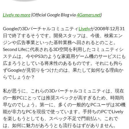
Lively no more
(Official Google Blog via
4Gamers.net
)
Googleの3Dバーチャルコミュニティ
Lively
が2008年12月31
日で終了するそうです。開発スタッフは、今後、検索エン
ジンや広告事業といった基幹業務へ回されるとのこと。
Second Lifeに代表される3D空間を利用したコミュニティシ
ステムは、今やPS3のような家庭用ゲーム機のサービスにも
広まろうとしている将来性のあるものです。それにも拘ら
ずGoogleが見切りをつけたのは、果たして如何なる理由か
らでしょうか？
私が思うに、これらの3Dバーチャルコミュニティは、現在
の一般PCにとっては推奨スペックが高すぎるため、時期尚
早なのでしょう。第一に、多くの一般的なPCユーザは3D機
能が非力なPCを現役で使っています。手持ちのPCでLively
を楽しもうとしても、スペック不足で門前払い。これで
は、如何に魅力があろうとも流行るはずがありません。