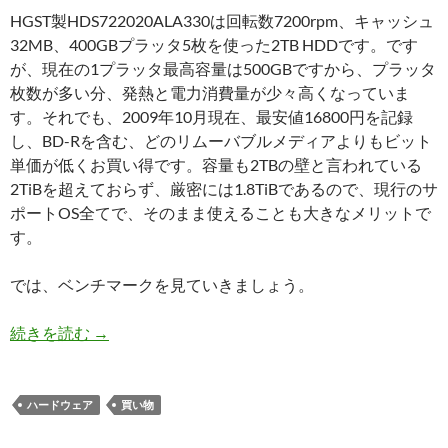
HGST製HDS722020ALA330は回転数7200rpm、キャッシュ
32MB、400GBプラッタ5枚を使った2TB HDDです。です
が、現在の1プラッタ最高容量は500GBですから、プラッタ
枚数が多い分、発熱と電力消費量が少々高くなっていま
す。それでも、2009年10月現在、最安値16800円を記録
し、BD-Rを含む、どのリムーバブルメディアよりもビット
単価が低くお買い得です。容量も2TBの壁と言われている
2TiBを超えておらず、厳密には1.8TiBであるので、現行のサ
ポートOS全てで、そのまま使えることも大きなメリットで
す。
では、ベンチマークを見ていきましょう。
HDS722020ALA330 2TBの性能、HDDの今後の
続きを読む
→
ハードウェア
買い物