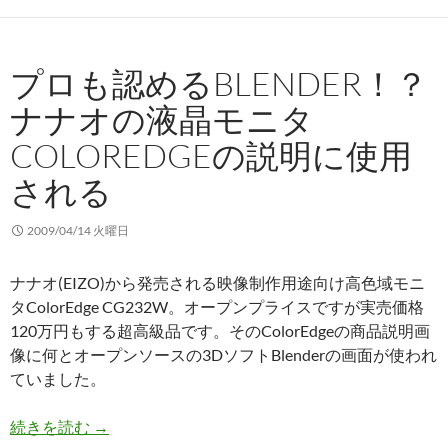
プロも認めるBLENDER！？
ナナオの液晶モニタ
COLOREDGEの説明に使用
される
2009/04/14 火曜日
ナナオ(EIZO)から発売される映像制作用途向け高色域モニ
タColorEdge CG232W。オープンプライスですが実売価格
120万円もする超高級品です。そのColorEdgeの商品説明画
像に何とオープンソースの3DソフトBlenderの画面が使われ
ていました。
プロも認めるBlender！？ナナオの液晶モニタCol
続きを読む
→