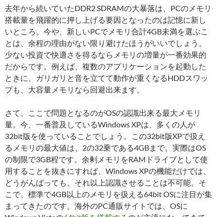
去年から続いていたDDR2 SDRAMの大暴落は、PCのメモリ
搭載量を飛躍的に押し上げる要因となったのは記憶に新し
いところ。今や、新しいPCでメモリ合計4GB未満を選ぶこ
とは、余程の理由がない限り避けたほうがいいでしょう。
少ない投資で快適さを得るならメモリの増量が一番効果的
だからです。例えば、複数のアプリケーションを起動した
ときに、ガリガリと音を立てて動作が重くなるHDDスワッ
プも、大容量メモリなら回避出来ます。
さて、ここで問題となるのがOSの認識出来る最大メモリ
量。今、一番普及しているWindows XPは、多くの人が
32bit版を使っていることでしょう。この32bit版XPで扱え
るメモリの最大値は、2の32乗である4GBまで。実際はOS
の制限で3GB程です。余剰メモリをRAMドライブとして使
用することを抜きにすれば、Windows XPの機能だけでは、
どうがんばっても、それ以上認識させることは不可能。そ
こで、標準で4GB以上のメモリを扱える64bit OSに注目が集
まってきたのです。海外のPC通販サイトでは、OSに