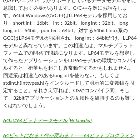
のAPIやコンパイラがサポートしているデータモデルを常に
意識しておく必要があります。C/C++を例にお話をしま
す。64bit WindowsのVC++はLLP64モデルを採用してお
り、short int：16bit、int：32bit、long int：32bit、long
long int：64bit、pointer：64bit。対する64bit Linux系の
GCCはLP64モデルが採用され、long int：64bitだけ、LLP64
モデルと異なっています。この相違点は、マルチプラット
フォームでの開発で問題になります。LP64モデルを想定し
て作ったアプリケーションをLLP64モデルの環境でコンパイ
ルすると、桁落ちを起こし異常動作するかもしれません。
回避策は相違点のあるlong intを使わない、もしくは
stdint.h(inttypes.h)をインクルードして明示的に変数幅を固
定すること。それさえ守れば、OSやコンパイラ間、そし
て、32bitアプリケーションとの互換性を維持するのも難し
くはないでしょう。
64bit#64ビットデータモデル (Wikipedia)
64ビットになると何が変わる？――64ビットプログラミン