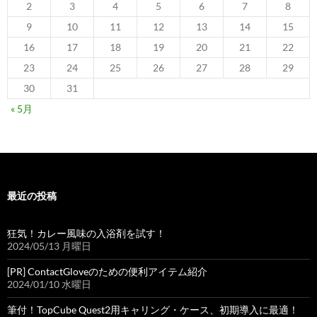
2
3
4
5
6
7
8
9
10
11
12
13
14
15
16
17
18
19
20
21
22
23
24
25
26
27
28
29
30
31
« 5月
最近の投稿
狂気！カレー風味の入浴剤を試す！
2024/05/13 月曜日
[PR] ContactGloveのための便利アイテム紹介
2024/01/10 水曜日
筆付！TopCube Quest2用キャリング・ケース、初期導入に最適！