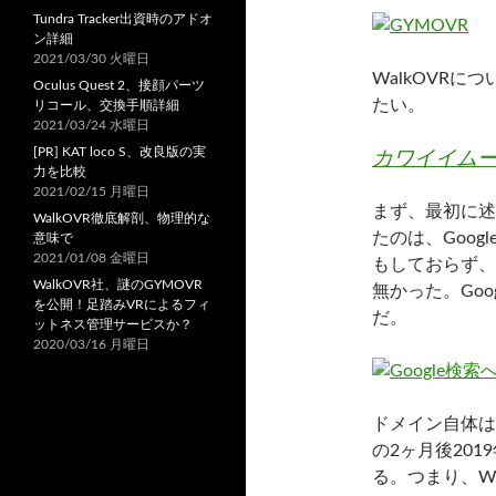
Tundra Tracker出資時のアドオ
ン詳細
2021/03/30 火曜日
WalkOVR
Oculus Quest 2、接顔パーツ
たい。
リコール、交換手順詳細
2021/03/24 水曜日
[PR] KAT loco S、改良版の実
カワイイムー
力を比較
2021/02/15 月曜日
まず、最初に述
WalkOVR徹底解剖、物理的な
たのは、Goog
意味で
2021/01/08 金曜日
もしておらず、
WalkOVR社、謎のGYMOVR
無かった。Goo
を公開！足踏みVRによるフィ
だ。
ットネス管理サービスか？
2020/03/16 月曜日
ドメイン自体は
の2ヶ月後20
る。つまり、W