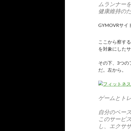
ムランナー
健康維持の
GYMOVRサ
ここから察する
を対象にしたサ
その下、3つの
だ。左から。
ゲームとト
自分のペー
このサービス
し、エクサ