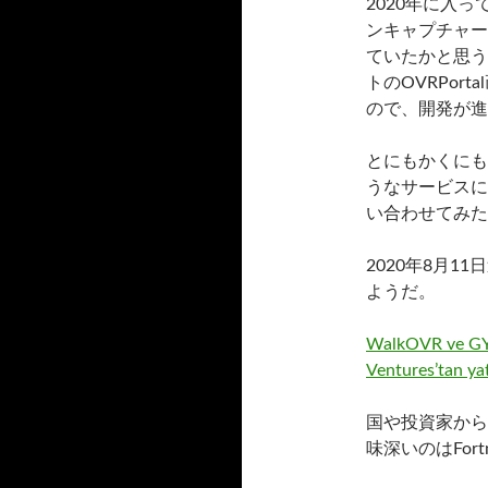
2020年に入っ
ンキャプチャー
ていたかと思う
トのOVRPor
ので、開発が進
とにもかくにも
うなサービスに
い合わせてみた
2020年8月
ようだ。
WalkOVR ve GYMO
Ventures’tan yat
国や投資家から
味深いのはFort