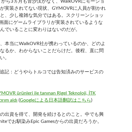
てから3ヵ月も音沙汰がなく、WalkOVRにモーショ
が実装されてない現状、GYMOVRに人員が割かれ
と、少し複雑な気分ではある。スクリーンショッ
tal画面にゲームライブラリが実装されているような
んでいることに変わりはないのだが。
、本当にWalkOVR社が携わっているのか、どのよ
なるか、わからないことだらけだ。後程、直に問
い。
11日追記：どうやらトルコでは告知済みのサービスの
VR ürünleri ile tanınan Rigel Teknoloji, İTK
ırım aldı
(
Googleによる日本語翻訳はこちら
)
の出資を得て、開発を続けるとのこと。中でも興
niteでお馴染みEpic Gamesからの出資だろうか。