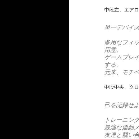
中段左、エアロ
単一デバイ
多用なフィ
用意。
ゲームプレ
する。
元来、モチ
中段中央、クロ
己を記録せ
トレーニン
最適な運動
友達と競い