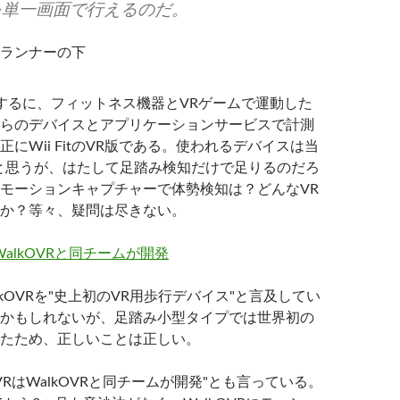
を単一画面で行えるのだ。
ランナーの下
するに、フィットネス機器とVRゲームで運動した
らのデバイスとアプリケーションサービスで計測
にWii FitのVR版である。使われるデバイスは当
Rだと思うが、はたして足踏み検知だけで足りるのだろ
モーションキャプチャーで体勢検知は？どんなVR
か？等々、疑問は尽きない。
kOVRを"史上初のVR用歩行デバイス"と言及してい
かもしれないが、足踏み小型タイプでは世界初の
たため、正しいことは正しい。
VRはWalkOVRと同チームが開発"とも言っている。