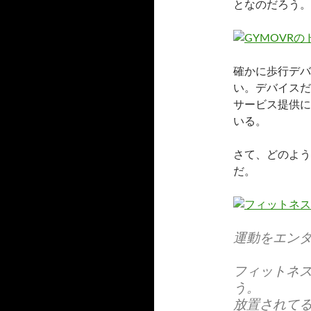
となのだろう。
確かに歩行デバ
い。デバイスだ
サービス提供に
いる。
さて、どのよう
だ。
運動をエン
フィットネス
う。
放置されて