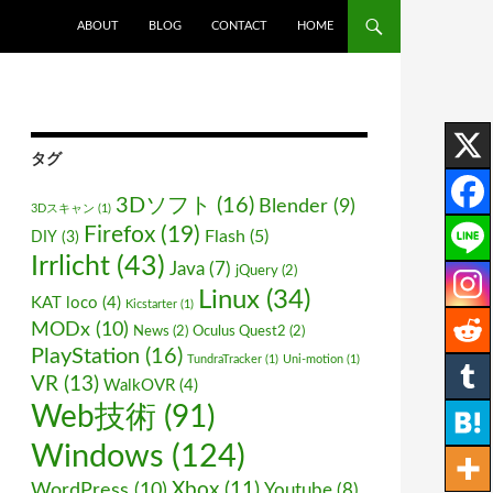
ABOUT
BLOG
CONTACT
HOME
タグ
3Dソフト
(16)
Blender
(9)
3Dスキャン
(1)
Firefox
(19)
Flash
(5)
DIY
(3)
Irrlicht
(43)
Java
(7)
jQuery
(2)
Linux
(34)
KAT loco
(4)
Kicstarter
(1)
MODx
(10)
News
(2)
Oculus Quest2
(2)
PlayStation
(16)
TundraTracker
(1)
Uni-motion
(1)
VR
(13)
WalkOVR
(4)
Web技術
(91)
Windows
(124)
WordPress
(10)
Xbox
(11)
Youtube
(8)