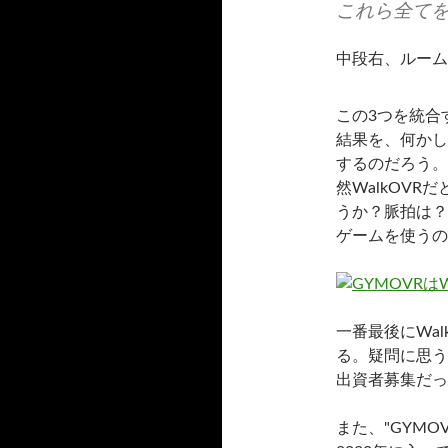
これら全て
中段右、ルーム
この3つを統合
結果を、何かし
するのだろう。正
然WalkOV
うか？脈拍は？
ゲームを使うの
一番最後にWal
る。疑問に思う
出資者募集だっ
また、"GYMO