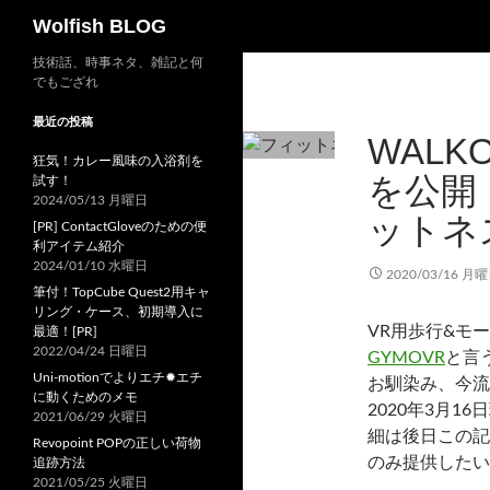
検
Wolfish BLOG
索
コ
技術話、時事ネタ、雑記と何
でもござれ
ン
テ
最近の投稿
WALK
ン
狂気！カレー風味の入浴剤を
ツ
を公開
試す！
へ
2024/05/13 月曜日
ットネ
ス
[PR] ContactGloveのための便
キ
利アイテム紹介
2024/01/10 水曜日
ッ
2020/03/16 月
筆付！TopCube Quest2用キャ
プ
リング・ケース、初期導入に
VR用歩行&モ
最適！[PR]
2022/04/24 日曜日
GYMOVR
と言
Uni-motionでよりエチ✹エチ
お馴染み、今流
に動くためのメモ
2020年3月
2021/06/29 火曜日
細は後日この記
Revopoint POPの正しい荷物
のみ提供したい
追跡方法
2021/05/25 火曜日