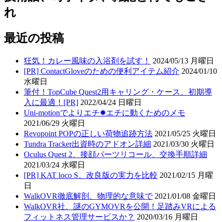
れ
最近の投稿
狂気！カレー風味の入浴剤を試す！
2024/05/13 月曜日
[PR] ContactGloveのための便利アイテム紹介
2024/01/10
水曜日
筆付！TopCube Quest2用キャリング・ケース、初期導
入に最適！[PR]
2022/04/24 日曜日
Uni-motionでよりエチ✹エチに動くためのメモ
2021/06/29 火曜日
Revopoint POPの正しい荷物追跡方法
2021/05/25 火曜日
Tundra Tracker出資時のアドオン詳細
2021/03/30 火曜日
Oculus Quest 2、接顔パーツリコール、交換手順詳細
2021/03/24 水曜日
[PR] KAT loco S、改良版の実力を比較
2021/02/15 月曜
日
WalkOVR徹底解剖、物理的な意味で
2021/01/08 金曜日
WalkOVR社、謎のGYMOVRを公開！足踏みVRによる
フィットネス管理サービスか？
2020/03/16 月曜日