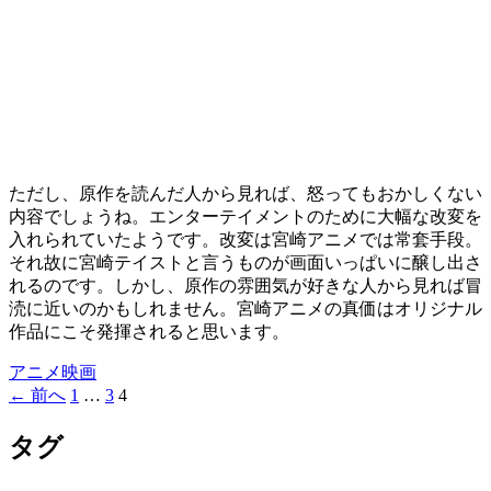
ただし、原作を読んだ人から見れば、怒ってもおかしくない
内容でしょうね。エンターテイメントのために大幅な改変を
入れられていたようです。改変は宮崎アニメでは常套手段。
それ故に宮崎テイストと言うものが画面いっぱいに醸し出さ
れるのです。しかし、原作の雰囲気が好きな人から見れば冒
涜に近いのかもしれません。宮崎アニメの真価はオリジナル
作品にこそ発揮されると思います。
アニメ
映画
投
← 前へ
1
…
3
4
稿
タグ
ナ
ビ