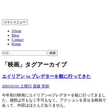
コ
Wolfish BLOG
ン
テ
検
メインメニュー
ン
索
ツ
About
へ
Blog
ス
Contact
キ
Home
ッ
検
プ
索:
「映画」タグアーカイブ
エイリアン vs プレデターを観に行ってきた
2005/01/01 土曜日
屋森 英樹
今年初の映画にエイリアンvsプレデターを観に行ってきまし
た。感想は可もなく不可もなく。アクションを見せる映画で
あって、内容はほとんどありません。