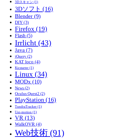
3Dスキャン
(1)
ゲ
3Dソフト
(16)
ー
Blender
(9)
シ
DIY
(3)
Firefox
(19)
ョ
Flash
(5)
ン
Irrlicht
(43)
Java
(7)
jQuery
(2)
KAT loco
(4)
Kicstarter
(1)
Linux
(34)
MODx
(10)
News
(2)
Oculus Quest2
(2)
PlayStation
(16)
TundraTracker
(1)
Uni-motion
(1)
VR
(13)
WalkOVR
(4)
Web技術
(91)