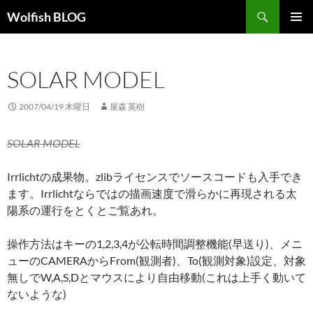
コ
検
Wolfish BLOG
ン
索
メインメ
テ
ニュー
ン
SOLAR MODEL
ツ
へ
ス
2007/04/19 木曜日
屋森 英樹
キ
ッ
SOLAR MODEL
プ
Irrlichtの成果物。zlibライセンスでソースコードも入手でき
ます。Irrlichtならではの描画速度で滑らかに再現される太
陽系の運行をとくとご覧あれ。
操作方法はキーの1,2,3,4が公転時間調整機能(早送り)、メニ
ューのCAMERAからFrom(観測者)、To(観測対象)設定、対象
無しでW,A,S,Dとマウスにより自由移動(これは上手く動いて
ないような)