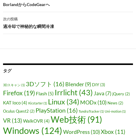
稿
BorlandからCodeGearへ
ナ
次の投稿
ビ
過冷却で神秘的な瞬間冷凍
ゲ
ー
シ
ョ
タグ
ン
3Dソフト
(16)
Blender
(9)
DIY
(3)
3Dスキャン
(1)
Irrlicht
(43)
Firefox
(19)
Java
(7)
Flash
(5)
jQuery
(2)
Linux
(34)
MODx
(10)
KAT loco
(4)
News
(2)
Kicstarter
(1)
PlayStation
(16)
Oculus Quest2
(2)
TundraTracker
(1)
Uni-motion
(1)
Web技術
(91)
VR
(13)
WalkOVR
(4)
Windows
(124)
Xbox
(11)
WordPress
(10)