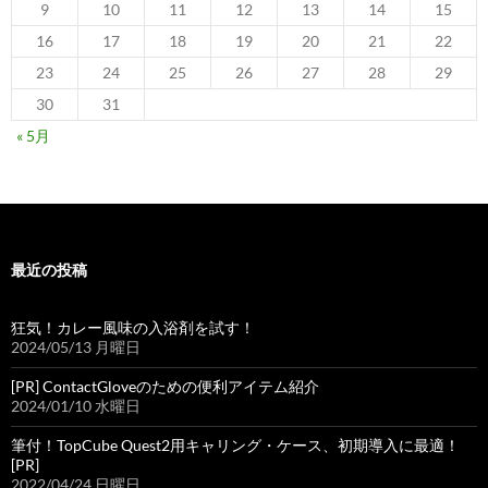
9
10
11
12
13
14
15
16
17
18
19
20
21
22
23
24
25
26
27
28
29
30
31
« 5月
最近の投稿
狂気！カレー風味の入浴剤を試す！
2024/05/13 月曜日
[PR] ContactGloveのための便利アイテム紹介
2024/01/10 水曜日
筆付！TopCube Quest2用キャリング・ケース、初期導入に最適！
[PR]
2022/04/24 日曜日