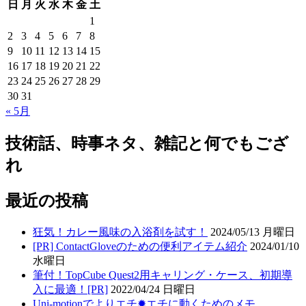
日
月
火
水
木
金
土
1
2
3
4
5
6
7
8
9
10
11
12
13
14
15
16
17
18
19
20
21
22
23
24
25
26
27
28
29
30
31
« 5月
技術話、時事ネタ、雑記と何でもござ
れ
最近の投稿
狂気！カレー風味の入浴剤を試す！
2024/05/13 月曜日
[PR] ContactGloveのための便利アイテム紹介
2024/01/10
水曜日
筆付！TopCube Quest2用キャリング・ケース、初期導
入に最適！[PR]
2022/04/24 日曜日
Uni-motionでよりエチ✹エチに動くためのメモ