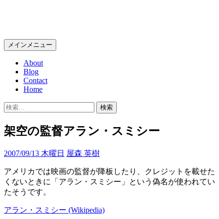
コ
Wolfish BLOG
ン
テ
検
メインメニュー
ン
索
ツ
About
へ
Blog
ス
Contact
キ
Home
ッ
検
プ
索:
架空の監督アラン・スミシー
2007/09/13 木曜日
屋森 英樹
アメリカでは映画の監督が降板したり、クレジットを載せた
くないときに「アラン・スミシー」という偽名が使われてい
たそうです。
アラン・スミシー (Wikipedia)