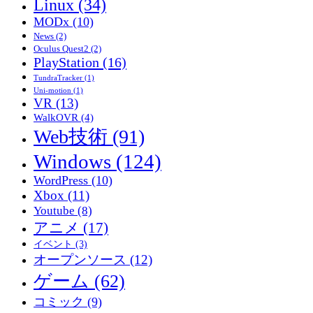
Linux
(34)
MODx
(10)
News
(2)
Oculus Quest2
(2)
PlayStation
(16)
TundraTracker
(1)
Uni-motion
(1)
VR
(13)
WalkOVR
(4)
Web技術
(91)
Windows
(124)
WordPress
(10)
Xbox
(11)
Youtube
(8)
アニメ
(17)
イベント
(3)
オープンソース
(12)
ゲーム
(62)
コミック
(9)