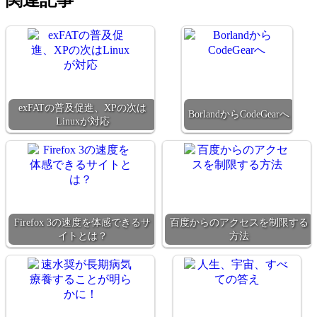
exFATの普及促進、XPの次は
BorlandからCodeGearへ
Linuxが対応
Firefox 3の速度を体感できるサ
百度からのアクセスを制限する
イトとは？
方法