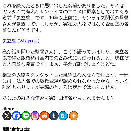
これを読んだときに思い出した名前がありました。それは、
ガンダムで有名なサンライズのアニメに原案として出てくる
名前「矢立肇」です。10年以上前に、サンライズ関係の監督
さんが暴露していましたが、実在の人物ではなく企画室の名
前なんだそうです。
矢立肇 (Wikipedia)
私が話を聞いた監督さんは、こうも語っていました。矢立名
義で得た版権料は室内での呑み代にも使われる、と。現在だ
と大問題な発言です。まぁ、半分冗談でしょうけどね。
架空の人物をクレジットした経緯はなんなんでしょう。一部
には、法人名での版権登録が認められなかったから、という
記述もありますが実際のところは定かではありません。
あなたの好きな作家も実は団体名かもしれませんよ？
Share
関連記事