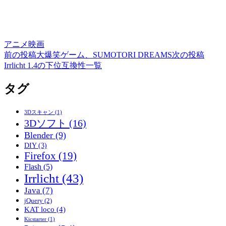
アニメ
映画
前の投稿
大爆笑ゲーム、SUMOTORI DREAMS
次の投稿
投
Irrlicht 1.4の下位互換性一覧
稿
タグ
ナ
ビ
3Dスキャン
(1)
ゲ
3Dソフト
(16)
Blender
(9)
ー
DIY
(3)
シ
Firefox
(19)
Flash
(5)
ョ
Irrlicht
(43)
ン
Java
(7)
jQuery
(2)
KAT loco
(4)
Kicstarter
(1)