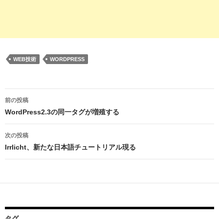
WEB技術
WORDPRESS
投
前の投稿
稿
WordPress2.3の同一タグが増殖する
ナ
次の投稿
ビ
Irrlicht、新たな日本語チュートリアル現る
ゲ
ー
シ
ョ
タグ