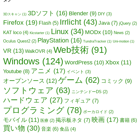
ン
3Dソフト
(16)
Blender
(9)
DIY
(3)
3Dスキャン
(1)
Irrlicht
(43)
Firefox
(19)
Java
(7)
Flash
(5)
jQuery
(2)
Linux
(34)
MODx
(10)
KAT loco
(4)
News
(2)
Kicstarter
(1)
PlayStation
(16)
Oculus Quest2
(2)
TundraTracker
(1)
Uni-motion
(1)
Web技術
(91)
VR
(13)
WalkOVR
(4)
Windows
(124)
WordPress
(10)
Xbox
(11)
アニメ
(17)
Youtube
(8)
イベント
(3)
ゲーム
(62)
オープンソース
(12)
コミック
(9)
ソフトウェア
(63)
ニンテンドーDS
(2)
ハードウェア
(27)
フィギュア
(7)
プログラミング
(78)
ボーカロイド
(2)
映画
(17)
モバイル
(11)
掲示板ネタ
(7)
書籍
(6)
医療
(2)
買い物
(30)
音楽
(6)
食品
(4)