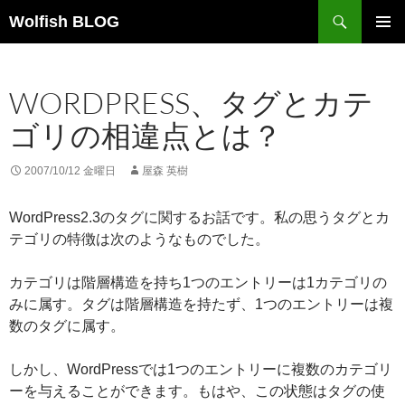
コ
検
Wolfish BLOG
ン
索
メインメ
テ
ニュー
ン
WORDPRESS、タグとカテ
ツ
へ
ゴリの相違点とは？
ス
キ
2007/10/12 金曜日
屋森 英樹
ッ
プ
WordPress2.3のタグに関するお話です。私の思うタグとカ
テゴリの特徴は次のようなものでした。
カテゴリは階層構造を持ち1つのエントリーは1カテゴリの
みに属す。タグは階層構造を持たず、1つのエントリーは複
数のタグに属す。
しかし、WordPressでは1つのエントリーに複数のカテゴリ
ーを与えることができます。もはや、この状態はタグの使