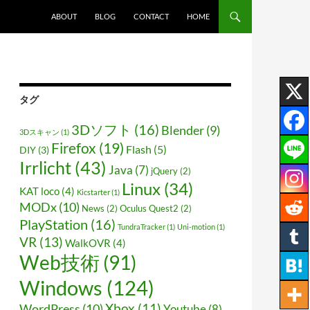
ABOUT
BLOG
CONTACT
HOME
タグ
3Dソフト
(16)
Blender
(9)
3Dスキャン
(1)
Firefox
(19)
Flash
(5)
DIY
(3)
Irrlicht
(43)
Java
(7)
jQuery
(2)
Linux
(34)
KAT loco
(4)
Kicstarter
(1)
MODx
(10)
News
(2)
Oculus Quest2
(2)
PlayStation
(16)
TundraTracker
(1)
Uni-motion
(1)
VR
(13)
WalkOVR
(4)
Web技術
(91)
Windows
(124)
Xbox
(11)
WordPress
(10)
Youtube
(8)