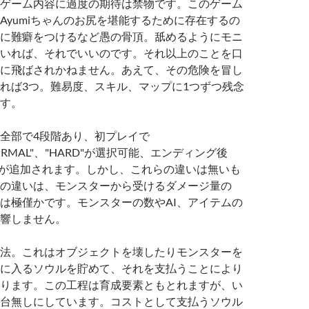
ゲーム内容に過度の期待は禁物です。このゲーム
Ayumiちゃんのお尻を堪能するために存在するの
に難癖をつけるなど愚の骨頂。舐めるようにモニ
いれば、それでいいのです。それ以上のことを口
に飛ばされかねません。あえて、その危険を冒し
れば3つ。難易度、スキル、マップに1つずつ残念
す。
全部で4段階あり、初プレイで
NORMAL"、"HARD"が選択可能、エンディング後
ードが追加されます。しかし、これらの違いは無いも
の違いは、モンスターから受けるダメージ量の
は極僅かです。モンスターの数やAI、アイテムの
響しません。
法。これはオブジェクトを壊したりモンスターを
に入るソウルを貯めて、それを支払うことにより
ります。この工程は育成要素ともとれますが、い
台無しにしています。コストとして支払うソウル