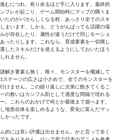
進むにつれ、有り余るほど手に入ります。最終的
ンフレが起こり、ゲーム開始時にマップの隅々ま
いたのがバカらしくなる程、あっさり全てのスキ
しまいます。しかも、どうがんばっても活躍の場
ルが存在したり、属性が違うだけで同じモーショ
あったりします。これなら、育成要素を一切廃し
選したスキルだけを使えるようにしておいたほう
しれません。
謎解き要素も無く、唯々、モンスターを殲滅して
1ステージの広さは小さめで、全てのモンスターを
行けません。この繰り返しに次第に飽きてくるこ
一の救いはカンフル剤として適度な間隔で現れる
ー。これらのおかげで何とか最後まで遊べます。
し地形自体を楽しめるような、変化に富んだマッ
しかったです。
ム的には良い評価は出せません。かと言って全く
でもありません。ロシア産で日本のアニメを参考