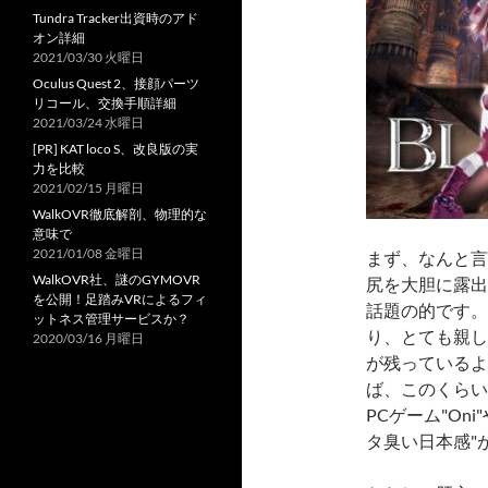
Tundra Tracker出資時のアド
オン詳細
2021/03/30 火曜日
Oculus Quest 2、接顔パーツ
リコール、交換手順詳細
2021/03/24 水曜日
[PR] KAT loco S、改良版の実
力を比較
2021/02/15 月曜日
WalkOVR徹底解剖、物理的な
意味で
2021/01/08 金曜日
まず、なんと言
WalkOVR社、謎のGYMOVR
尻を大胆に露出
を公開！足踏みVRによるフィ
話題の的です。
ットネス管理サービスか？
り、とても親し
2020/03/16 月曜日
が残っているよ
ば、このくらい
PCゲーム"Oni
タ臭い日本感"