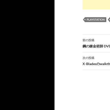
PLAYSTATION
投
前の投稿
稿
鋼の錬金術師 DV
ナ
次の投稿
ビ
X-Bladesのwa
ゲ
ー
シ
ョ
ン