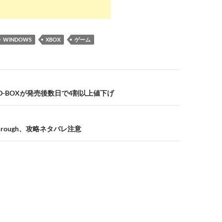
WINDOWS
XBOX
ゲーム
D-BOXが発売後数日で4割以上値下げ
lkthrough、攻略ネタバレ注意