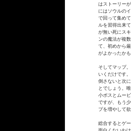
はストーリーが
にはソウルのイ
で回って集めて
ルを習得出来て
が無い死にスキ
ンの魔法が複数
て、初めから厳
がよかったかも
そしてマップ。
いくだけです。
倒さないと次に
とでしょう。唯
小ボスとムービ
ですが、もう少
プを増やして欲
総合するとゲー
面白くないわけ