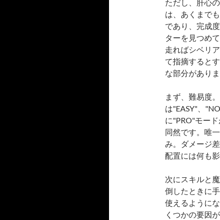
ただし、肝心の
は、あくまでも
であり、完成度
ターを見つめて
走ればシベリア
て指摘するとす
な部分がありま
まず、難易度。
は"EASY"、"
に"PRO"モ
同然です。唯一
み。ダメージ差
配置には何も影
次にスキルと魔
倒したときに手
使えるようにな
くつかの要因が