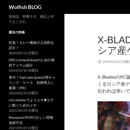
検
Wolfish BLOG
索
コ
技術話、時事ネタ、雑記と何
でもござれ
ン
テ
最近の投稿
X-BL
ン
狂気！カレー風味の入浴剤を
ツ
シア産
試す！
へ
2024/05/13 月曜日
ス
[PR] ContactGloveのための便
2009/02/22 日曜
キ
利アイテム紹介
2024/01/10 水曜日
ッ
X-Blades
筆付！TopCube Quest2用キャ
プ
リング・ケース、初期導入に
くるロシア産ゲ
最適！[PR]
伝われば幸いで
2022/04/24 日曜日
Uni-motionでよりエチ✹エチ
に動くためのメモ
2021/06/29 火曜日
Revopoint POPの正しい荷物
追跡方法
2021/05/25 火曜日