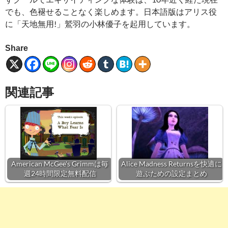
でも、色褪せることなく楽しめます。日本語版はアリス役
に「天地無用!」鷲羽の小林優子を起用しています。
Share
関連記事
American McGee's Grimmは毎
Alice Madness Returnsを快適に
週24時間限定無料配信
遊ぶための設定まとめ