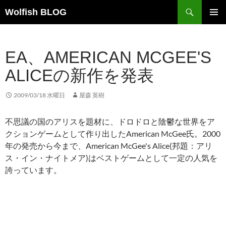
コ
検
Wolfish BLOG
ン
索
テ
メインメ
ニュー
ン
EA、AMERICAN MCGEE'S
ツ
へ
ALICEの新作を発表
ス
キ
2009/03/18 水曜日
屋森 英樹
ッ
プ
不思議の国のアリスを題材に、ドロドロと陰鬱な世界をア
クションゲームとして作り出したAmerican McGee氏。2000
年の発売から今まで、American McGee's Alice(邦題：アリ
ス・イン・ナイトメア)はベストゲームとして一定の人気を
誇っています。