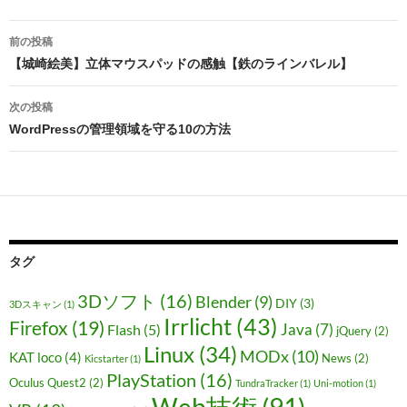
投
前の投稿
稿
【城崎絵美】立体マウスパッドの感触【鉄のラインバレル】
ナ
次の投稿
ビ
WordPressの管理領域を守る10の方法
ゲ
ー
シ
ョ
タグ
ン
3Dソフト
(16)
Blender
(9)
DIY
(3)
3Dスキャン
(1)
Irrlicht
(43)
Firefox
(19)
Java
(7)
Flash
(5)
jQuery
(2)
Linux
(34)
MODx
(10)
KAT loco
(4)
News
(2)
Kicstarter
(1)
PlayStation
(16)
Oculus Quest2
(2)
TundraTracker
(1)
Uni-motion
(1)