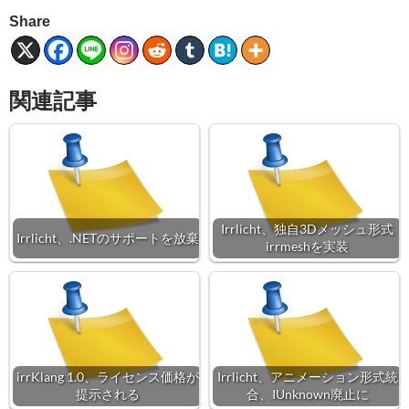
Share
関連記事
Irrlicht、独自3Dメッシュ形式
Irrlicht、.NETのサポートを放棄
irrmeshを実装
irrKlang 1.0、ライセンス価格が
Irrlicht、アニメーション形式統
提示される
合、IUnknown廃止に