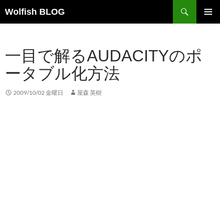
コ
検
Wolfish BLOG
ン
索
テ
メインメ
ニュー
ン
一目で解るAUDACITYのポ
ツ
へ
ータブル化方法
ス
キ
2009/10/02 金曜日
屋森 英樹
ッ
プ