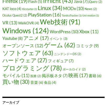
Irrlicht
(43)
Firefox
(19)
Java
(7)
Flash
(5)
jQuery
(2)
Linux
(34)
MODx
(10)
KAT loco
(4)
News
(2)
Kicstarter
(1)
PlayStation
(16)
Oculus Quest2
(2)
TundraTracker
(1)
Uni-motion
(1)
Web技術
(91)
VR
(13)
WalkOVR
(4)
Windows
(124)
Xbox
(11)
WordPress
(10)
アニメ
(17)
Youtube
(8)
イベント
(3)
ゲーム
(62)
オープンソース
(12)
コミック
(9)
ソフトウェア
(63)
ニンテンドーDS
(2)
ハードウェア
(27)
フィギュア
(7)
プログラミング
(78)
ボーカロイド
(2)
映画
(17)
モバイル
(11)
掲示板ネタ
(7)
書籍
(6)
医療
(2)
買い物
(30)
音楽
(6)
食品
(4)
アーカイブ