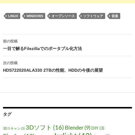
LINUX
WINDOWS
オープンソース
ソフトウェア
音楽
投
前の投稿
稿
一目で解るFilezillaでのポータブル化方法
ナ
次の投稿
ビ
HDS722020ALA330 2TBの性能、HDDの今後の展望
ゲ
ー
シ
ョ
タグ
ン
3Dソフト
(16)
Blender
(9)
DIY
(3)
3Dスキャン
(1)