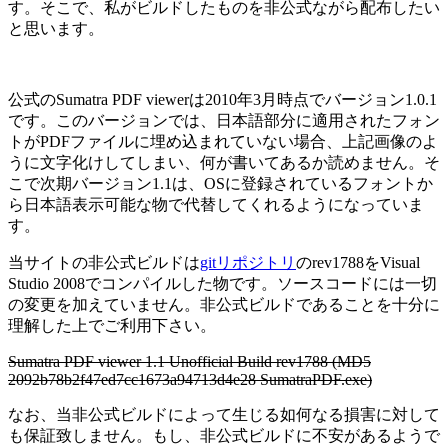
す。そこで、私がビルドしたものを非公式ながら配布したい
と思います。
公式のSumatra PDF viewerは2010年3月時点でバージョン1.0.1
です。このバージョンでは、日本語部分に適用されたフォン
トがPDFファイルに埋め込まれていない場合、上記画像のよ
うに文字化けしてしまい、何が書いてあるか読めません。そ
こで次期バージョン1.1は、OSに登録されているフォントか
ら日本語表示可能な物で代替してくれるようになっていま
す。
当サイトの非公式ビルドは
gitリポジトリ
のrev1788をVisual
Studio 2008でコンパイルした物です。ソースコードには一切
の変更を加えていません。非公式ビルドであることを十分に
理解した上でご利用下さい。
Sumatra PDF viewer 1.1 Unofficial Build rev1788 (MD5
2092b78b2f47ed7cc1673a94713d4e28 SumatraPDF.exe)
なお、当非公式ビルドによって生じる如何なる損害に対して
も保証致しません。もし、非公式ビルドに不安があるようで