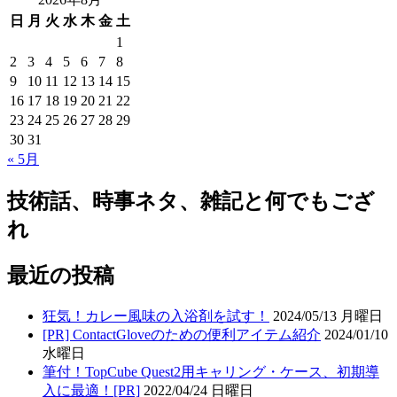
日
月
火
水
木
金
土
1
2
3
4
5
6
7
8
9
10
11
12
13
14
15
16
17
18
19
20
21
22
23
24
25
26
27
28
29
30
31
« 5月
技術話、時事ネタ、雑記と何でもござ
れ
最近の投稿
狂気！カレー風味の入浴剤を試す！
2024/05/13 月曜日
[PR] ContactGloveのための便利アイテム紹介
2024/01/10
水曜日
筆付！TopCube Quest2用キャリング・ケース、初期導
入に最適！[PR]
2022/04/24 日曜日