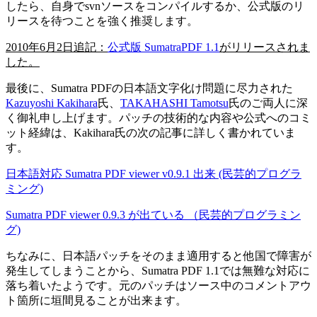
したら、自身でsvnソースをコンパイルするか、公式版のリ
リースを待つことを強く推奨します。
2010年6月2日追記：
公式版 SumatraPDF 1.1
がリリースされま
した。
最後に、Sumatra PDFの日本語文字化け問題に尽力された
Kazuyoshi Kakihara
氏、
TAKAHASHI Tamotsu
氏のご両人に深
く御礼申し上げます。パッチの技術的な内容や公式へのコミ
ット経緯は、Kakihara氏の次の記事に詳しく書かれていま
す。
日本語対応 Sumatra PDF viewer v0.9.1 出来 (民芸的プログラ
ミング)
Sumatra PDF viewer 0.9.3 が出ている （民芸的プログラミン
グ)
ちなみに、日本語パッチをそのまま適用すると他国で障害が
発生してしまうことから、Sumatra PDF 1.1では無難な対応に
落ち着いたようです。元のパッチはソース中のコメントアウ
ト箇所に垣間見ることが出来ます。