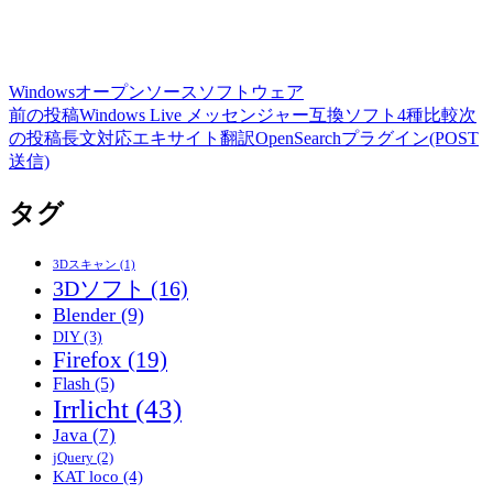
Windows
オープンソース
ソフトウェア
前の投稿
Windows Live メッセンジャー互換ソフト4種比較
次
投
の投稿
長文対応エキサイト翻訳OpenSearchプラグイン(POST
稿
送信)
ナ
タグ
ビ
ゲ
3Dスキャン
(1)
3Dソフト
(16)
ー
Blender
(9)
シ
DIY
(3)
Firefox
(19)
ョ
Flash
(5)
ン
Irrlicht
(43)
Java
(7)
jQuery
(2)
KAT loco
(4)