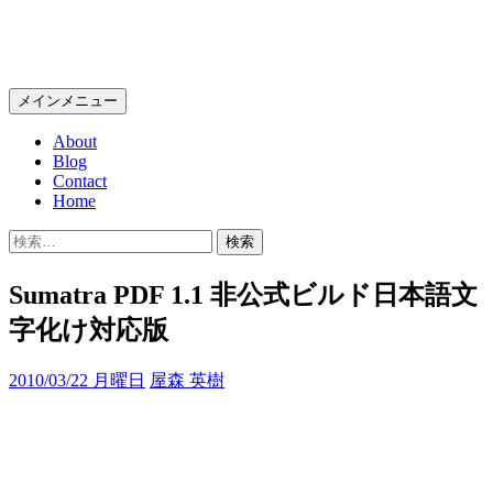
コ
Wolfish BLOG
ン
テ
検
メインメニュー
ン
索
ツ
About
へ
Blog
ス
Contact
キ
Home
ッ
検
プ
索:
Sumatra PDF 1.1 非公式ビルド日本語文
字化け対応版
2010/03/22 月曜日
屋森 英樹