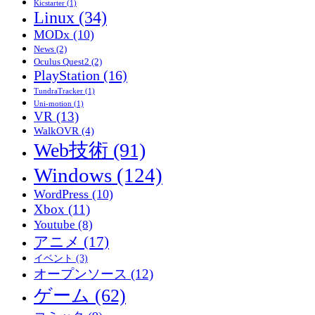
Kicstarter
(1)
Linux
(34)
MODx
(10)
News
(2)
Oculus Quest2
(2)
PlayStation
(16)
TundraTracker
(1)
Uni-motion
(1)
VR
(13)
WalkOVR
(4)
Web技術
(91)
Windows
(124)
WordPress
(10)
Xbox
(11)
Youtube
(8)
アニメ
(17)
イベント
(3)
オープンソース
(12)
ゲーム
(62)