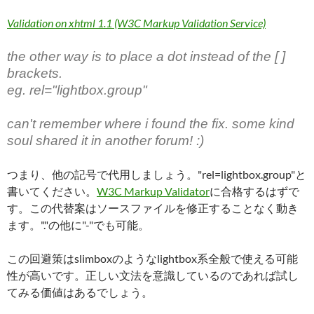
Validation on xhtml 1.1 (W3C Markup Validation Service)
the other way is to place a dot instead of the [ ]
brackets.
eg. rel="lightbox.group"
can't remember where i found the fix. some kind
soul shared it in another forum! :)
つまり、他の記号で代用しましょう。"rel=lightbox.group"と
書いてください。
W3C Markup Validator
に合格するはずで
す。この代替案はソースファイルを修正することなく動き
ます。"."の他に"-"でも可能。
この回避策はslimboxのようなlightbox系全般で使える可能
性が高いです。正しい文法を意識しているのであれば試し
てみる価値はあるでしょう。