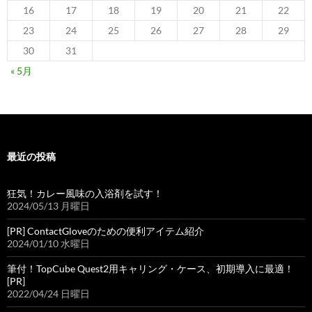
16
17
18
19
20
21
22
23
24
25
26
27
28
29
30
31
« 5月
最近の投稿
狂気！カレー風味の入浴剤を試す！
2024/05/13 月曜日
[PR] ContactGloveのための便利アイテム紹介
2024/01/10 水曜日
筆付！TopCube Quest2用キャリング・ケース、初期導入に最適！
[PR]
2022/04/24 日曜日