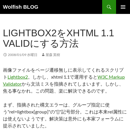
コ
検
Wolfish BLOG
ン
索
テ
メインメ
ニュー
ン
LIGHTBOX2をXHTML 1.1
ツ
へ
VALIDにする方法
ス
キ
2008/01/09 水曜日
屋森 英樹
ッ
プ
画像ファイルをページ遷移無しに表示してくれるスクリプ
ト
Lightbox2
。しかし、xhtml 1.1で運用すると
W3C Markup
Validator
から文法ミスを指摘されてしまいます。しかし、
焦る事なかれ。この問題、楽に解決できるのです。
まず、指摘された構文エラーは、グループ指定に使
う"rel=lightbox[group]"の"[]"記号部分。これは本来rel属性に
は使えないようです。解決策は意外にも本家フォーラムに
提示されていました。