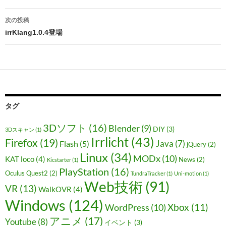
ナ
次の投稿
ビ
irrKlang1.0.4登場
ゲ
ー
シ
ョ
タグ
ン
3Dソフト
(16)
Blender
(9)
DIY
(3)
3Dスキャン
(1)
Irrlicht
(43)
Firefox
(19)
Java
(7)
Flash
(5)
jQuery
(2)
Linux
(34)
MODx
(10)
KAT loco
(4)
News
(2)
Kicstarter
(1)
PlayStation
(16)
Oculus Quest2
(2)
TundraTracker
(1)
Uni-motion
(1)
Web技術
(91)
VR
(13)
WalkOVR
(4)
Windows
(124)
Xbox
(11)
WordPress
(10)
アニメ
(17)
Youtube
(8)
イベント
(3)