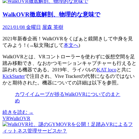
S、
改
WalkOVR徹底解剖、物理的な意味で
良
版
2021/01/08 金曜日
屋森 英樹
の
実
2021年新春企画！WalkOVRをくぱぁと鏡開きして中身を見
力
てみよう！(→駄文飛ばして
本文へ
)
を
WalkOVRとは、VRコントローラーを使わずに仮想空間を足
比
踏み移動でき、なおかつモーションキャプチャーも行えると
較
謳われる機器である。2019年、ライバルの
KAT loco
と共に
KickStarter
で注目され、Vive Trackerの代替になるのではない
かと期待された。機器についての詳細は以下を参照。
カワイイムーブが捗るWalkOVRについてのまと
め
WalkOVR
続きを読む
→
徹
VR
WalkOVR
底
解
剖、