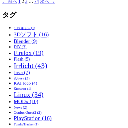
謎
投
← 前へ
1
2
3
…
74
次へ →
の
稿
GYMOVR
タグ
ナ
を
ビ
公
3Dスキャン
(1)
開！
ゲ
3Dソフト
(16)
足
ー
Blender
(9)
踏
シ
DIY
(3)
み
Firefox
(19)
ョ
VR
Flash
(5)
に
ン
Irrlicht
(43)
よ
る
Java
(7)
フ
jQuery
(2)
KAT loco
(4)
ィ
ッ
Kicstarter
(1)
Linux
(34)
ト
MODx
(10)
ネ
ス
News
(2)
Oculus Quest2
(2)
管
PlayStation
(16)
理
TundraTracker
(1)
サ