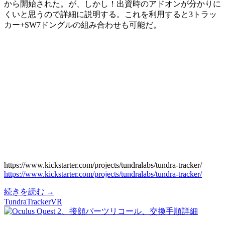
から開始された。が、しかし！出資時のアドオンが分かりに
くいと思うので詳細に説明する。これを利用すると3トラッ
カー+SW7ドングルの組み合わせも可能だ。
https://www.kickstarter.com/projects/tundralabs/tundra-tracker/
https://www.kickstarter.com/projects/tundralabs/tundra-tracker/
Tundra
続きを読む
→
Tracker
TundraTracker
VR
出
資