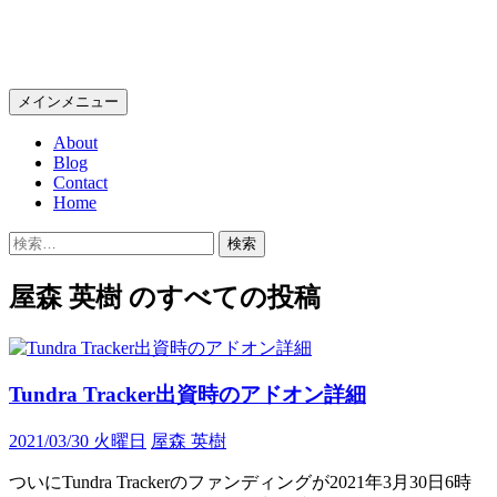
コ
Wolfish BLOG
ン
テ
検
メインメニュー
ン
索
ツ
About
へ
Blog
ス
Contact
キ
Home
ッ
検
プ
索:
屋森 英樹 のすべての投稿
Tundra Tracker出資時のアドオン詳細
2021/03/30 火曜日
屋森 英樹
ついにTundra Trackerのファンディングが2021年3月30日6時