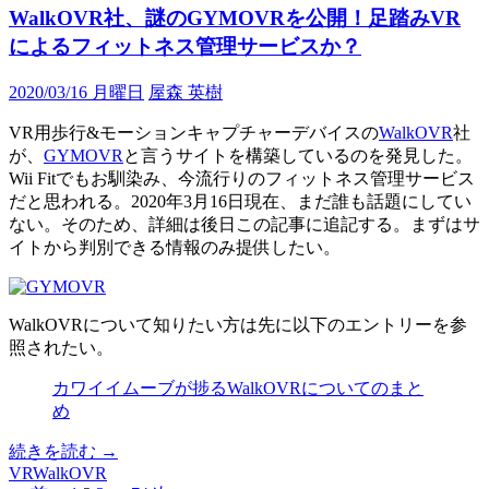
WalkOVR社、謎のGYMOVRを公開！足踏みVR
物
理
によるフィットネス管理サービスか？
的
な
2020/03/16 月曜日
屋森 英樹
意
味
VR用歩行&モーションキャプチャーデバイスの
WalkOVR
社
で
が、
GYMOVR
と言うサイトを構築しているのを発見した。
Wii Fitでもお馴染み、今流行りのフィットネス管理サービス
だと思われる。2020年3月16日現在、まだ誰も話題にしてい
ない。そのため、詳細は後日この記事に追記する。まずはサ
イトから判別できる情報のみ提供したい。
WalkOVRについて知りたい方は先に以下のエントリーを参
照されたい。
カワイイムーブが捗るWalkOVRについてのまと
め
WalkOVR
続きを読む
→
社、
VR
WalkOVR