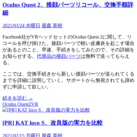
時
Oculus Quest 2、接顔パーツリコール、交換手順詳
の
細
ア
ド
2021/03/24 水曜日
屋森 英樹
オ
ン
Facebook社がVRヘッドセットのOculus Quest 2に関して、リ
詳
コールを呼び掛けた。接顔パーツで軽い皮膚炎を起こす場合
細
があるとのこと。早速、手続きをしてみたので、その詳細を
お知らせする。
代替品の接顔パーツ
は無料で送ってもらえ
る。
ここでは、交換手続きから新しい接顔パーツが送られてくる
までを詳細に説明していく。サポートから無視されても諦め
ずに申請して欲しい。
Oculus
続きを読む
→
Quest
Oculus Quest2
VR
2、
接
顔
[PR] KAT loco S、改良版の実力を比較
パ
ー
2021/02/15 月曜日
屋森 英樹