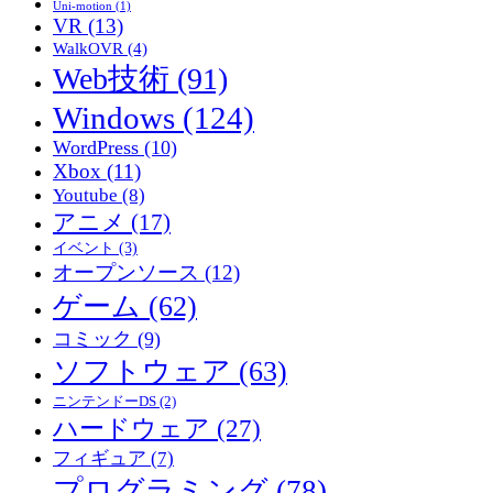
Uni-motion
(1)
ー
VR
(13)
ビ
WalkOVR
(4)
ス
Web技術
(91)
か？
Windows
(124)
WordPress
(10)
Xbox
(11)
Youtube
(8)
アニメ
(17)
イベント
(3)
オープンソース
(12)
ゲーム
(62)
コミック
(9)
ソフトウェア
(63)
ニンテンドーDS
(2)
ハードウェア
(27)
フィギュア
(7)
プログラミング
(78)