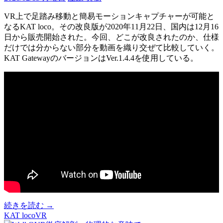
ツ
VR上で足踏み移動と簡易モーションキャプチャーが可能と
リ
なるKAT loco。その改良版が2020年11月22日、国内は12月16
コ
日から販売開始された。今回、どこが改良されたのか、仕様
ー
だけでは分からない部分を動画を織り交ぜて比較していく。
ル、
KAT GatewayのバージョンはVer.1.4.4を使用している。
交
換
手
順
詳
細
[PR]
続きを読む
→
KAT
KAT loco
VR
loco