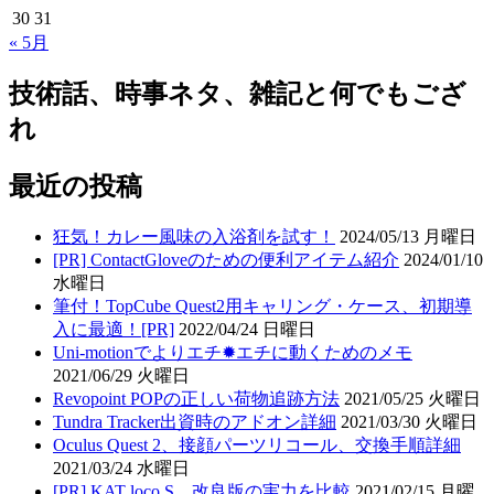
30
31
« 5月
技術話、時事ネタ、雑記と何でもござ
れ
最近の投稿
狂気！カレー風味の入浴剤を試す！
2024/05/13 月曜日
[PR] ContactGloveのための便利アイテム紹介
2024/01/10
水曜日
筆付！TopCube Quest2用キャリング・ケース、初期導
入に最適！[PR]
2022/04/24 日曜日
Uni-motionでよりエチ✹エチに動くためのメモ
2021/06/29 火曜日
Revopoint POPの正しい荷物追跡方法
2021/05/25 火曜日
Tundra Tracker出資時のアドオン詳細
2021/03/30 火曜日
Oculus Quest 2、接顔パーツリコール、交換手順詳細
2021/03/24 水曜日
[PR] KAT loco S、改良版の実力を比較
2021/02/15 月曜